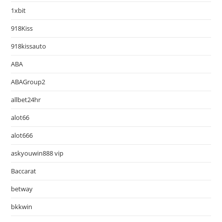
1xbit
918Kiss
918kissauto
ABA
ABAGroup2
allbet24hr
alot66
alot666
askyouwin888 vip
Baccarat
betway
bkkwin