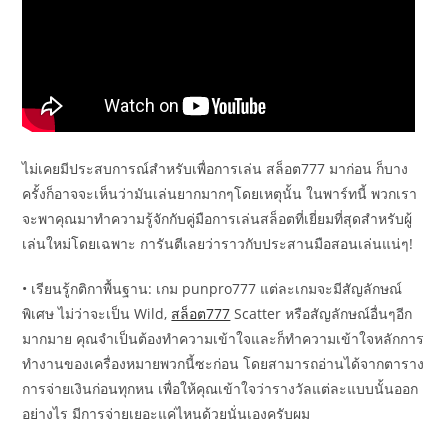
ไม่เคยมีประสบการณ์สำหรับเพื่อการเล่น สล็อต777 มาก่อน ก็บาง
ครั้งก็อาจจะเห็นว่ามันเล่นยากมากๆโดยเหตุนั้น ในพาร์ทนี้ พวกเรา
จะพาคุณมาทำความรู้จักกับคู่มือการเล่นสล็อตที่เยี่ยมที่สุดสำหรับผู้
เล่นใหม่โดยเฉพาะ การันตีเลยว่าราวกับประสานมือสอนเล่นแน่ๆ!
• เรียนรู้กติกาพื้นฐาน: เกม punpro777 แต่ละเกมจะมีสัญลักษณ์
พิเศษ ไม่ว่าจะเป็น Wild,
สล็อต777
Scatter หรือสัญลักษณ์อื่นๆอีก
มากมาย คุณจำเป็นต้องทำความเข้าใจและก็ทำความเข้าใจหลักการ
ทำงานของเครื่องหมายพวกนี้ซะก่อน โดยสามารถอ่านได้จากตาราง
การจ่ายเงินก่อนทุกหน เพื่อให้คุณเข้าใจว่ารางวัลแต่ละแบบนั้นออก
อย่างไร มีการจ่ายเยอะแค่ไหนด้วยนั่นเองครับผม