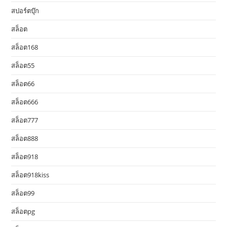
สปอร์ตบุ๊ก
สล็อต
สล็อต168
สล็อต55
สล็อต66
สล็อต666
สล็อต777
สล็อต888
สล็อต918
สล็อต918kiss
สล็อต99
สล็อตpg