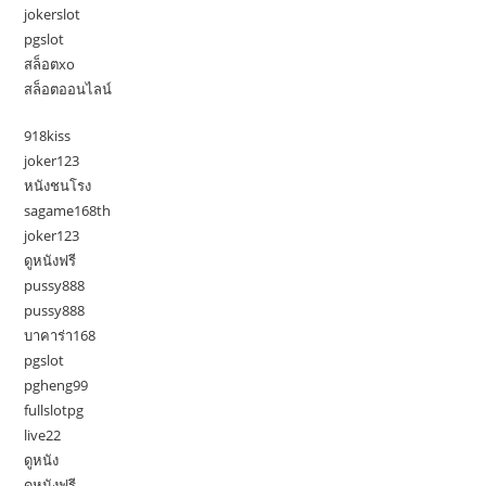
jokerslot
pgslot
สล็อตxo
สล็อตออนไลน์
918kiss
joker123
หนังชนโรง
sagame168th
joker123
ดูหนังฟรี
pussy888
pussy888
บาคาร่า168
pgslot
pgheng99
fullslotpg
live22
ดูหนัง
ดูหนังฟรี