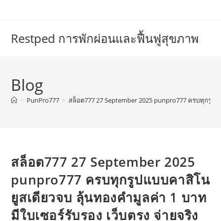
Skip
to
content
Restped การพักผ่อนและฟื้นฟูสุขภาพ
Blog
>
PunPro777
>
สล็อต777 27 September 2025 punpro777 ครบทุกรูปแบบคา
สล็อต777 27 September 2025
punpro777 ครบทุกรูปแบบคาสิโน
ยูสเดียวจบ ลุ้นทองคำมูลค่า 1 บาท
มีใบเซอร์รับรอง เว็บตรง จ่ายจริง