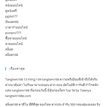
หนังออนไลน์
ดูหนังฟรี
pgslot77
ปั่นแตก66
บาคาร่าออนไลน์
punpro777
ซื้อหวยออนไลน์
หวยออนไลน์
สล็อต
สล็อต168
เรื่องล่าสุด
Tangtem168 13 กรกฎา 69 tangtem168 ความพรีเมียมที่เข้าถึงได้จริง
ฝากมาคุ้มค่า ไม่กินมาม่าแน่นอน ฝาก-ถอน อัตโนมัติ การันตี กำไรหลัก
แสน tangtem168 เริ่มก่อนวันนี้ มีลุ้นก่อนใคร Top 56 by Tawnya
tangtem168e.com
สล็อต168 คาสิโน ที่ดีที่สุด ของไทย ฝากประจำรับ 500 กล่องสุ่มเฮงเฮง รับ