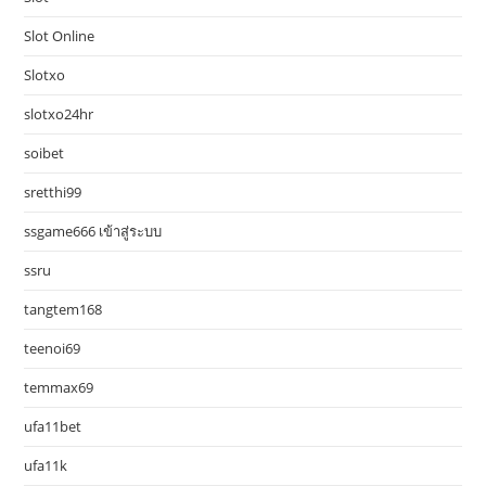
Slot Online
Slotxo
slotxo24hr
soibet
sretthi99
ssgame666 เข้าสู่ระบบ
ssru
tangtem168
teenoi69
temmax69
ufa11bet
ufa11k