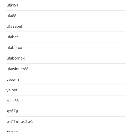
ufa191
ufa88
Ufa89bet
ufabet
ufabetxx
ufabombx
ufawinner88
veewin
yaibet
zeus66
คาสิโน
คาสิโนออนไลน์