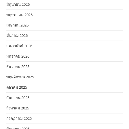
มิถุนายน 2026
พฤษภาคม 2026
เมษายน 2026
มีนาคม 2026
กุมภาพันธ์ 2026
มกราคม 2026
ธันวาคม 2025
พฤศจิกายน 2025
ตุลาคม 2025
กันยายน 2025
สิงหาคม 2025
กรกฎาคม 2025
มิถุนายน 2025