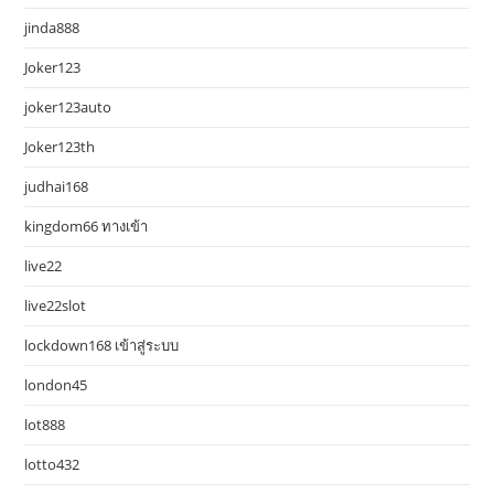
jinda888
Joker123
joker123auto
Joker123th
judhai168
kingdom66 ทางเข้า
live22
live22slot
lockdown168 เข้าสู่ระบบ
london45
lot888
lotto432