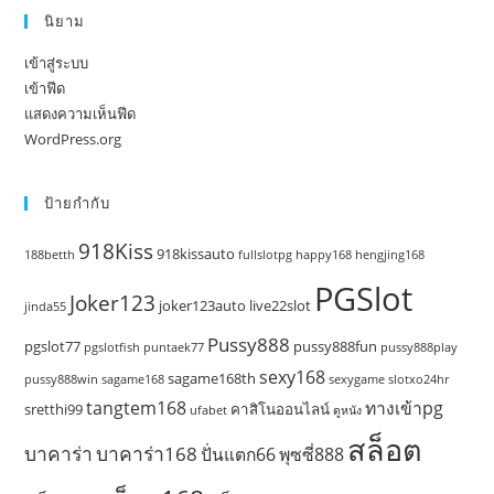
นิยาม
เข้าสู่ระบบ
เข้าฟีด
แสดงความเห็นฟีด
WordPress.org
ป้ายกำกับ
918Kiss
918kissauto
188betth
fullslotpg
happy168
hengjing168
PGSlot
Joker123
joker123auto
live22slot
jinda55
Pussy888
pgslot77
pussy888fun
pgslotfish
puntaek77
pussy888play
sexy168
sagame168th
pussy888win
sagame168
sexygame
slotxo24hr
tangtem168
ทางเข้าpg
sretthi99
คาสิโนออนไลน์
ufabet
ดูหนัง
สล็อต
บาคาร่า
บาคาร่า168
ปั่นแตก66
พุซซี่888