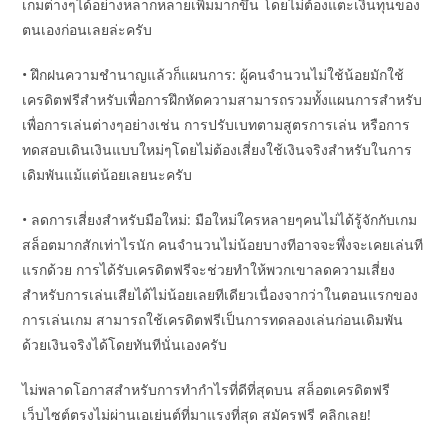
เกมต่างๆได้อย่างหลากหลายเพิ่มมากขึ้น โดยไม่ต้องแตะเงินทุนของ
ตนเองก่อนเลยล่ะครับ
• ฝึกฝนความชำนาญแล้วก็แผนการ: ผู้คนจำนวนไม่ใช้น้อยมักใช้
เครดิตฟรีสำหรับเพื่อการฝึกหัดความสามารถรวมทั้งแผนการสำหรับ
เพื่อการเล่นต่างๆอย่างเช่น การปรับเบทตามสูตรการเล่น หรือการ
ทดสอบเดินเงินแบบใหม่ๆโดยไม่ต้องเสี่ยงใช้เงินจริงสำหรับในการ
เดิมพันแม้แต่น้อยเลยนะครับ
• ลดการเสี่ยงสำหรับมือใหม่: มือใหม่ใครหลายๆคนไม่ได้รู้จักกับเกม
สล็อตมากสักเท่าไรนัก คนจำนวนไม่น้อยบางทีอาจจะพึ่งจะเคยเล่นที
แรกด้วย การได้รับเครดิตฟรีจะช่วยทำให้พวกเขาลดความเสี่ยง
สำหรับการเล่นเสียได้ไม่น้อยเลยทีเดียวเนื่องจากว่าในตอนแรกของ
การเล่นเกม สามารถใช้เครดิตฟรีเป็นการทดลองเล่นก่อนเดิมพัน
ด้วยเงินจริงได้โดยทันทีนั่นเองครับ
ไม่พลาดโอกาสสำหรับการทำกำไรที่ดีที่สุดบน สล็อตเครดิตฟรี
เว็บไซต์ตรงไม่ผ่านเอเย่นต์ที่มาแรงที่สุด สมัครฟรี คลิกเลย!