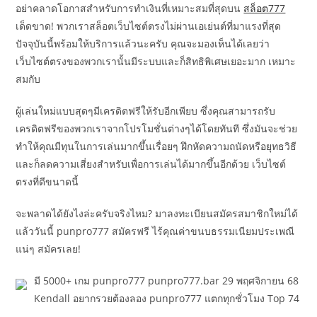
อย่าคลาดโอกาสสำหรับการทำเงินที่เหมาะสมที่สุดบน
สล็อต777
เด็ดขาด! พวกเราสล็อตเว็บไซต์ตรงไม่ผ่านเอเย่นต์ที่มาแรงที่สุด
ปัจจุบันนี้พร้อมให้บริการแล้วนะครับ คุณจะมองเห็นได้เลยว่า
เว็บไซต์ตรงของพวกเรานั้นมีระบบและก็สิทธิพิเศษเยอะมาก เหมาะ
สมกับ
ผู้เล่นใหม่แบบสุดๆมีเครดิตฟรีให้รับอีกเพียบ ซึ่งคุณสามารถรับ
เครดิตฟรีของพวกเราจากโปรโมชั่นต่างๆได้โดยทันที ซึ่งมันจะช่วย
ทำให้คุณมีทุนในการเล่นมากขึ้นเรื่อยๆ ฝึกหัดความถนัดหรือยุทธวิธี
และก็ลดความเสี่ยงสำหรับเพื่อการเล่นได้มากขึ้นอีกด้วย เว็บไซต์
ตรงที่ดีขนาดนี้
จะพลาดได้ยังไงล่ะครับจริงไหม? มาลงทะเบียนสมัครสมาชิกใหม่ได้
แล้ววันนี้ punpro777 สมัครฟรี ไร้คุณค่าขนบธรรมเนียมประเพณี
แน่ๆ สมัครเลย!
มี 5000+ เกม punpro777 punpro777.bar 29 พฤศจิกายน 68
Kendall อยากรวยต้องลอง punpro777 แตกทุกชั่วโมง Top 74