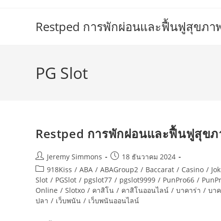
Skip
to
Restped การพักผ่อนและฟื้นฟูสุขภา
content
PG Slot
Restped การพักผ่อนและฟื้นฟูสุข
Post
Post
Jeremy Simmons
18 ธันวาคม 2024
author:
published:
Post
918Kiss
/
ABA
/
ABAGroup2
/
Baccarat
/
Casino
/
Jo
category:
Slot
/
PGSlot
/
pgslot77
/
pgslot9999
/
PunPro66
/
PunP
Online
/
Slotxo
/
คาสิโน
/
คาสิโนออนไลน์
/
บาคาร่า
/
บาค
ปลา
/
เว็บพนัน
/
เว็บพนันออนไลน์