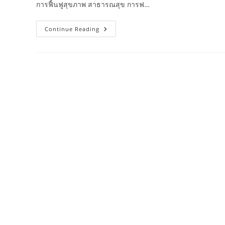
การฟื้นฟูสุขภาพ สาธารณสุข การฟ…
Restped
Continue Reading
การ
พัก
ผ่อน
และ
ฟื้นฟู
สุขภาพ