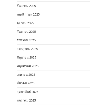
ธันวาคม 2025
พฤศจิกายน 2025
ตุลาคม 2025
กันยายน 2025
สิงหาคม 2025
กรกฎาคม 2025
มิถุนายน 2025
พฤษภาคม 2025
เมษายน 2025
มีนาคม 2025
กุมภาพันธ์ 2025
มกราคม 2025