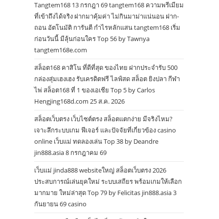
Tangtem168 13 กรกฎา 69 tangtem168 ความพรีเมียม
ที่เข้าถึงได้จริง ฝากมาคุ้มค่า ไม่กินมาม่าแน่นอน ฝาก-
ถอน อัตโนมัติ การันตี กำไรหลักแสน tangtem168 เริ่ม
ก่อนวันนี้ มีลุ้นก่อนใคร Top 56 by Tawnya
tangtem168e.com
สล็อต168 คาสิโน ที่ดีที่สุด ของไทย ฝากประจำรับ 500
กล่องสุ่มเฮงเฮง รับเครดิตฟรี ไลฟ์สด สล็อต ยิงปลา กีฬา
ไพ่ สล็อต168 ที่ 1 ของเอเชีย Top 5 by Carlos
Hengjing168d.com 25 ส.ค. 2026
สล็อตเว็บตรง เว็บไซต์ตรง สล็อตแตกง่าย มีจริงไหม?
เจาะลึกระบบเกม ฟีเจอร์ และปัจจัยที่เกี่ยวข้อง casino
online เว็บแม่ ทดลองเล่น Top 38 by Deandre
jin888.asia 8 กรกฎาคม 69
เว็บแม่ jinda888 websiteใหญ่ สล็อตเว็บตรง 2026
ประสบการณ์เล่นยุคใหม่ ระบบเสถียร พร้อมเกมให้เลือก
มากมาย ใหม่ล่าสุด Top 79 by Felicitas jin888.asia 3
กันยายน 69 casino