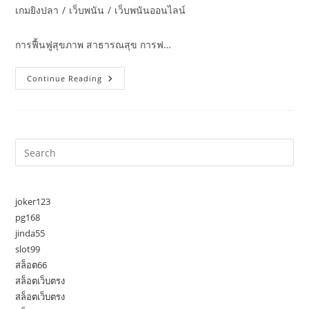
เกมยิงปลา
/
เว็บพนัน
/
เว็บพนันออนไลน์
การฟื้นฟูสุขภาพ สาธารณสุข การฟ…
Restped
Continue Reading
การ
พัก
ผ่อน
และ
ฟื้นฟู
สุขภาพ
joker123
pg168
jinda55
slot99
สล็อต66
สล็อตเว็บตรง
สล็อตเว็บตรง