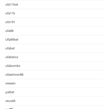
ufa11bet
ufa11k
ufa191
ufa88
Ufa89bet
ufabet
ufabetxx
ufabombx
ufawinner88
veewin
yaibet
zeus66