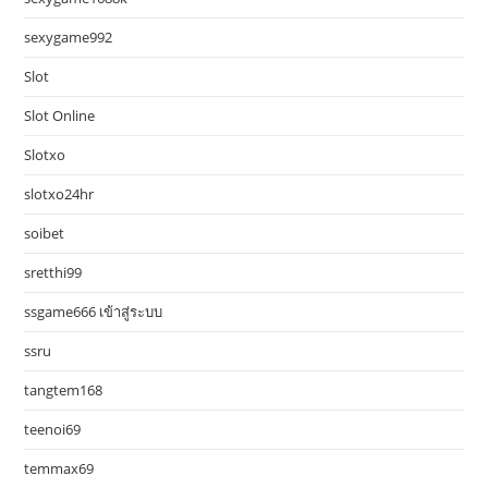
sexygame992
Slot
Slot Online
Slotxo
slotxo24hr
soibet
sretthi99
ssgame666 เข้าสู่ระบบ
ssru
tangtem168
teenoi69
temmax69