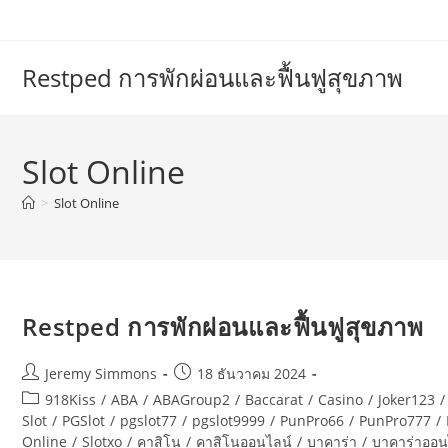
Skip
to
content
Restped การพักผ่อนและฟื้นฟูสุขภาพ
Slot Online
>
Slot Online
Restped การพักผ่อนและฟื้นฟูสุขภาพ
Post
Post
Jeremy Simmons
18 ธันวาคม 2024
author:
published:
Post
918Kiss
/
ABA
/
ABAGroup2
/
Baccarat
/
Casino
/
Joker123
/
category:
Slot
/
PGSlot
/
pgslot77
/
pgslot9999
/
PunPro66
/
PunPro777
/
Online
/
Slotxo
/
คาสิโน
/
คาสิโนออนไลน์
/
บาคาร่า
/
บาคาร่าออน