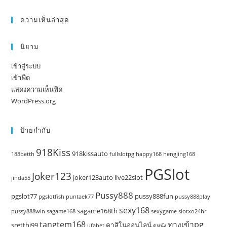
ความเห็นล่าสุด
นิยาม
เข้าสู่ระบบ
เข้าฟีด
แสดงความเห็นฟีด
WordPress.org
ป้ายกำกับ
918Kiss
918kissauto
188betth
fullslotpg
happy168
hengjing168
PGSlot
Joker123
joker123auto
live22slot
jinda55
Pussy888
pgslot77
pussy888fun
pgslotfish
puntaek77
pussy888play
sexy168
sagame168th
pussy888win
sagame168
sexygame
slotxo24hr
tangtem168
ทางเข้าpg
sretthi99
คาสิโนออนไลน์
ufabet
ดูหนัง