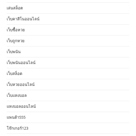
เล่นสล็อต
เว็บคาสิโนออนไลน์
เว็บซื้อหวย
เว็บถูกหวย
เว็บพนัน
เว็บพนันออนไลน์
เว็บสล็อต
เว็บหวยออนไลน์
เว็บแทงบอล
แทงบอลออนไลน์
แพนด้า555
โจ๊กเกอร์123