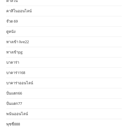
คาสิโน
คาสิโนออนไลน์
จ๊วด 69
ดูหนัง
ทางเข้า live22
ทางเข้าpg
บาคาร่า
บาคาร่า168
บาคาร่าออนไลน์
ปั่นแตก66
ปั่นแตก77
พนันออนไลน์
พุซซี่888