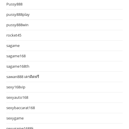
Pussy888
pussy888play
pussy888win
rocket45
sagame
sagame168
sagame168th
sawan888 เครดิตฟรี
sexy168vip
sexyauto168
sexybaccarat168
sexygame
sexygame1688k