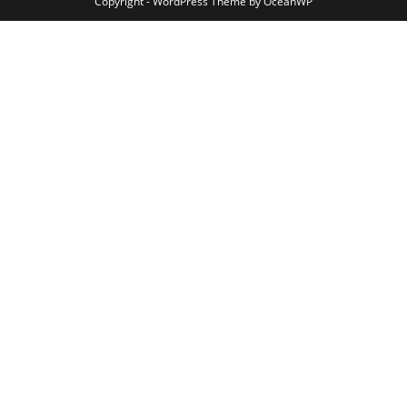
Copyright - WordPress Theme by OceanWP