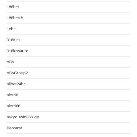
188bet
188betth
1xbit
918Kiss
918kissauto
ABA
ABAGroup2
allbet24hr
alot66
alot666
askyouwin888 vip
Baccarat