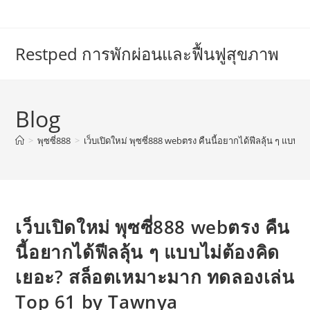
Skip
to
content
Restped การพักผ่อนและฟื้นฟูสุขภาพ
Blog
>
พุซซี่888
>
เว็บเปิดใหม่ พุซซี่888 webตรง คืนนี้อยากได้ฟีลลุ้น ๆ แ
เว็บเปิดใหม่ พุซซี่888 webตรง คืน
นี้อยากได้ฟีลลุ้น ๆ แบบไม่ต้องคิด
เยอะ? สล็อตเหมาะมาก ทดลองเล่น
Top 61 by Tawnya