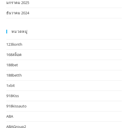
มกราคม 2025
ธันวาคม 2024
หมวดหมู่
123lionth
168สล็อต
188bet
188betth
1xbit
918Kiss
918kissauto
ABA
ABAGroup2