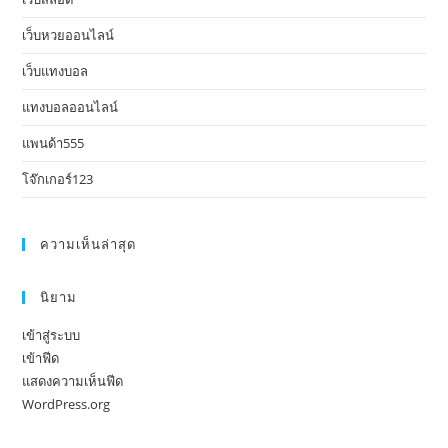
เว็บหวยออนไลน์
เว็บแทงบอล
แทงบอลออนไลน์
แพนด้า555
โจ๊กเกอร์123
ความเห็นล่าสุด
นิยาม
เข้าสู่ระบบ
เข้าฟีด
แสดงความเห็นฟีด
WordPress.org