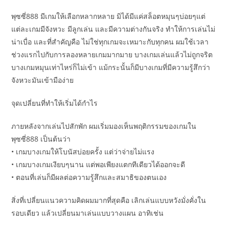
พุซซี่888 มีเกมให้เลือกหลากหลาย มิได้มีแค่สล็อตหมุนๆบ่อยๆแต่
แต่ละเกมมีจังหวะ มีลูกเล่น และมีความต่างกันจริง ทำให้การเล่นไม่
น่าเบื่อ และที่สำคัญคือ ไม่ใช่ทุกเกมจะเหมาะกับทุกคน ผมใช้เวลา
ช่วงแรกไปกับการลองหลายเกมมากมาย บางเกมเล่นแล้วไม่ถูกจริต
บางเกมหมุนเท่าไหร่ก็ไม่เข้า แม้กระนั้นก็มีบางเกมที่มีความรู้สึกว่า
จังหวะมันเข้ามือง่าย
จุดเปลี่ยนที่ทำให้เริ่มได้กำไร
ภายหลังจากเล่นไปสักพัก ผมเริ่มมองเห็นพฤติกรรมของเกมใน
พุซซี่888 เป็นต้นว่า
• เกมบางเกมให้โบนัสบ่อยครั้ง แต่ว่าจ่ายไม่แรง
• เกมบางเกมเงียบๆนาน แต่พอเพียงแตกทีเดียวได้ออกจะดี
• ตอนที่เล่นก็มีผลต่อความรู้สึกและสมาธิของตนเอง
สิ่งที่เปลี่ยนแนวความคิดผมมากที่สุดคือ เลิกเล่นแบบหวังมั่งคั่งใน
รอบเดียว แล้วเปลี่ยนมาเล่นแบบวางแผน อาทิเช่น