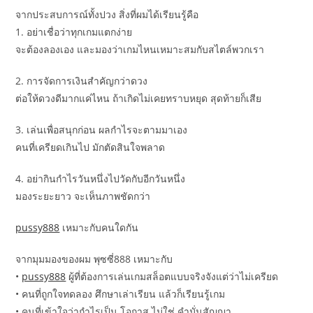
จากประสบการณ์ทั้งปวง สิ่งที่ผมได้เรียนรู้คือ
1. อย่าเชื่อว่าทุกเกมแตกง่าย
จะต้องลองเอง และมองว่าเกมไหนเหมาะสมกับสไตล์พวกเรา
2. การจัดการเงินสำคัญกว่าดวง
ต่อให้ดวงดีมากแค่ไหน ถ้าเกิดไม่เคยทราบหยุด สุดท้ายก็เสีย
3. เล่นเพื่อสนุกก่อน ผลกำไรจะตามมาเอง
คนที่เครียดเกินไป มักตัดสินใจพลาด
4. อย่ากินกำไรวันหนึ่งไปวัดกับอีกวันหนึ่ง
มองระยะยาว จะเห็นภาพชัดกว่า
pussy888
เหมาะกับคนใดกัน
จากมุมมองของผม พุซซี่888 เหมาะกับ
•
pussy888
ผู้ที่ต้องการเล่นเกมสล็อตแบบจริงจังแต่ว่าไม่เครียด
• คนที่ถูกใจทดลอง ศึกษาเล่าเรียน แล้วก็เรียนรู้เกม
• คนที่เข้าใจว่ากำไรเป็น โอกาส ไม่ใช่ คำมั่นสัญญา