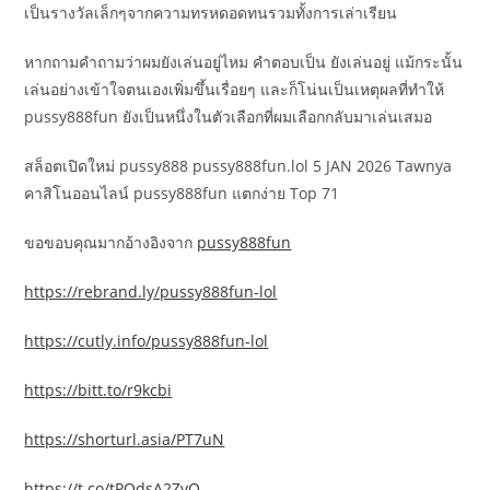
เป็นรางวัลเล็กๆจากความทรหดอดทนรวมทั้งการเล่าเรียน
หากถามคำถามว่าผมยังเล่นอยู่ไหม คำตอบเป็น ยังเล่นอยู่ แม้กระนั้น
เล่นอย่างเข้าใจตนเองเพิ่มขึ้นเรื่อยๆ และก็โน่นเป็นเหตุผลที่ทำให้
pussy888fun ยังเป็นหนึ่งในตัวเลือกที่ผมเลือกกลับมาเล่นเสมอ
สล็อตเปิดใหม่ pussy888 pussy888fun.lol 5 JAN 2026 Tawnya
คาสิโนออนไลน์ pussy888fun แตกง่าย Top 71
ขอขอบคุณมากอ้างอิงจาก
pussy888fun
https://rebrand.ly/pussy888fun-lol
https://cutly.info/pussy888fun-lol
https://bitt.to/r9kcbi
https://shorturl.asia/PT7uN
https://t.co/tPOdsA2ZvQ