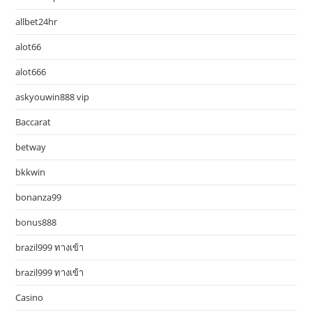
allbet24hr
alot66
alot666
askyouwin888 vip
Baccarat
betway
bkkwin
bonanza99
bonus888
brazil999 ทางเข้า
brazil999 ทางเข้า
Casino