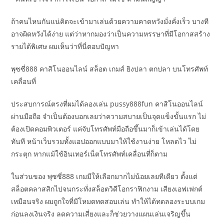
ถ้าคนไหนกันแน่คิดจะเข้ามาเล่นด้วยความคาดหวังมั่งคั่งเร็ว บางที
อาจผิดหวังได้ง่าย แต่ว่าหากมองว่าเป็นความหรรษาที่มีโอกาสสร้าง
รายได้พิเศษ ผมเห็นว่าที่นี่ตอบปัญหา
พุซซี่888 คาสิโนออนไลน์ สล็อต เกมส์ ยิงปลา ตกปลา บนโทรศัพท์
เคลื่อนที่
ประสบการณ์ตรงที่ผมได้ลองเล่น pussy888fun คาสิโนออนไลน์
ผ่านมือถือ จำเป็นต้องบอกเลยว่าความสบายเป็นจุดแข็งขั้นแรก ไม่
ต้องเปิดคอมพิวเตอร์ แค่จับโทรศัพท์มือถือขึ้นมาก็เข้าเล่นได้โดย
ทันที หน้าเว็บรวมทั้งแอปออกแบบมาให้ใช้งานง่าย โหลดไว ไม่
กระตุก หากแม้ใช้อินเทอร์เน็ตโทรศัพท์เคลื่อนที่ก็ตาม
ในส่วนของ พุซซี่888 เกมมีให้เลือกมากไม่น้อยเลยทีเดียว ตั้งแต่
สล็อตคลาสสิกไปจนกระทั่งสล็อตวิดีโอกราฟิกงาม เสียงเอฟเฟกต์
เหมือนจริง ผมถูกใจที่มีโหมดทดสอบเล่น ทำให้ได้ทดลองระบบเกม
ก่อนลงเงินจริง ลดความเสี่ยงและก็ช่วยวางแผนเล่นเจริญขึ้น