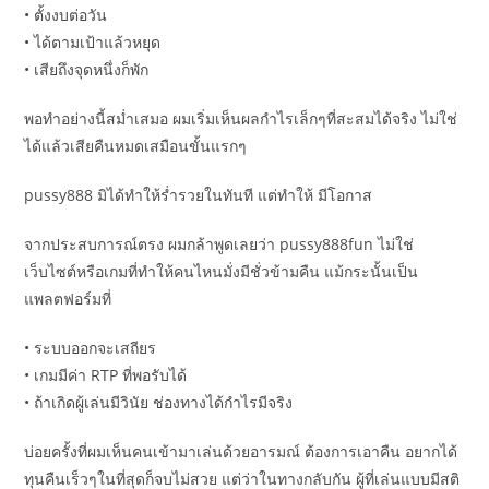
• ตั้งงบต่อวัน
• ได้ตามเป้าแล้วหยุด
• เสียถึงจุดหนึ่งก็พัก
พอทำอย่างนี้สม่ำเสมอ ผมเริ่มเห็นผลกำไรเล็กๆที่สะสมได้จริง ไม่ใช่
ได้แล้วเสียคืนหมดเสมือนขั้นแรกๆ
pussy888 มิได้ทำให้ร่ำรวยในทันที แต่ทำให้ มีโอกาส
จากประสบการณ์ตรง ผมกล้าพูดเลยว่า pussy888fun ไม่ใช่
เว็บไซต์หรือเกมที่ทำให้คนไหนมั่งมีชั่วข้ามคืน แม้กระนั้นเป็น
แพลตฟอร์มที่
• ระบบออกจะเสถียร
• เกมมีค่า RTP ที่พอรับได้
• ถ้าเกิดผู้เล่นมีวินัย ช่องทางได้กำไรมีจริง
บ่อยครั้งที่ผมเห็นคนเข้ามาเล่นด้วยอารมณ์ ต้องการเอาคืน อยากได้
ทุนคืนเร็วๆในที่สุดก็จบไม่สวย แต่ว่าในทางกลับกัน ผู้ที่เล่นแบบมีสติ