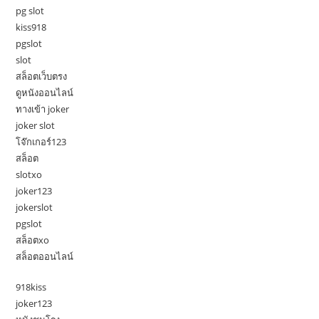
pg slot
kiss918
pgslot
slot
สล็อตเว็บตรง
ดูหนังออนไลน์
ทางเข้า joker
joker slot
โจ๊กเกอร์123
สล็อต
slotxo
joker123
jokerslot
pgslot
สล็อตxo
สล็อตออนไลน์
918kiss
joker123