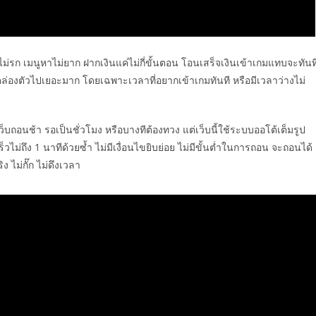
ม่รก เมนูหาไม่ยาก ฝากเงินแค่ไม่กี่ขั้นตอน โอนเสร็จเงินเข้าเกมแทบจะทันท
คล่องตัวไปเยอะมาก โดยเฉพาะเวลาที่อยากเข้าเกมทันที หรือมีเวลาว่างไม่
อเว็บถอนช้า รอเป็นชั่วโมง หรือบางทีต้องทวง แต่เว็บนี้ใช้ระบบออโต้เต็มรูป
ร็วไม่ถึง 1 นาทีด้วยซ้ำ ไม่มีเงื่อนไขยิบย่อย ไม่มีขั้นต่ำในการถอน จะถอนได้
ิง ไม่กั๊ก ไม่ดึงเวลา