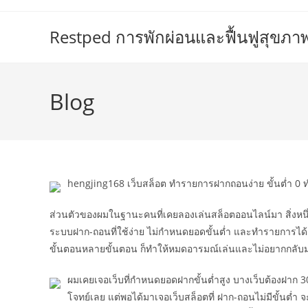
Skip
to
Restped การพักผ่อนและฟื้นฟูสุขภา
content
Blog
hengjing168 เว็บสล็อต ทำรายการฝากถอนง่าย ขั้นต่ำ 0 
ส่วนตัวของผมในฐานะคนที่เคยลองเล่นสล็อตออนไลน์มา สิ่งหนึ่ง
ระบบฝาก-ถอนที่ใช้ง่าย ไม่กำหนดยอดขั้นต่ำ และทำรายการได้เร็
ขั้นตอนหลายขั้นตอน ก็ทำให้หมดอารมณ์เล่นและไม่อยากกลับม
ผมเคยเจอเว็บที่กำหนดยอดฝากขั้นต่ำสูง บางเว็บต้องฝาก 30
โจทย์เลย แต่พอได้มาเจอเว็บสล็อตที่ ฝาก-ถอนไม่มีขั้นต่ำ 