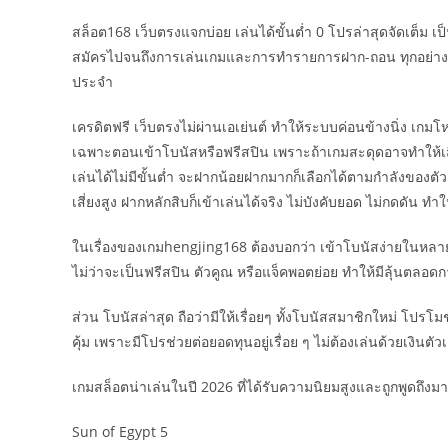
สล็อต168 เว็บตรงแจกบ่อย เล่นได้ขั้นต่ำ 0 โปรล่าสุดจัดเต็ม เป
สมัครไปจนถึงการเล่นเกมและการทำรายการฝาก-ถอน ทุกอย่างถูก
ประจำ
เครดิตฟรี เว็บตรงไม่ผ่านเอเย่นต์ ทำให้ระบบค่อนข้างนิ่ง เกม
เฉพาะตอนเข้าโบนัสหรือฟรีสปิน เพราะถ้าเกมสะดุดอาจทำให้เสีย
เล่นได้ไม่มีขั้นต่ำ จะฝากน้อยฝากมากก็เลือกได้ตามกำลังของ
เสี่ยงสูง ฝากหลักสิบก็เข้าเล่นได้จริง ไม่บังคับยอด ไม่กดดัน ทำให้ร
ในเรื่องของเกมhengjing168 ต้องบอกว่า เข้าโบนัสง่ายในหลายเ
ไม่ว่าจะเป็นฟรีสปิน ตัวคูณ หรือแจ็คพอตย่อย ทำให้มีลุ้นตลอดกา
ส่วน โบนัสล่าสุด ถือว่ามีให้เรื่อยๆ ทั้งโบนัสสมาชิกใหม่ โปรโ
คุ้ม เพราะมีโปรช่วยต่อยอดทุนอยู่เรื่อย ๆ ไม่ต้องเล่นด้วยเงินตัว
เกมสล็อตน่าเล่นในปี 2026 ที่ได้รับความนิยมสูงและถูกพูดถึงมาก
Sun of Egypt 5