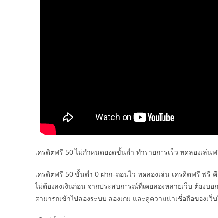
เครดิตฟรี 50 ไม่กำหนดยอดขั้นต่ำ ทำรายการเร็ว ทดลองเล่นฟร
เครดิตฟรี 50 ขั้นต่ำ 0 ฝาก–ถอนไว ทดลองเล่น เครดิตฟรี ฟรี ค
ไม่ต้องลงเงินก่อน จากประสบการณ์ที่เคยลองหลายเว็บ ต้องบอกตร
สามารถเข้าไปลองระบบ ลองเกม และดูความน่าเชื่อถือของเว็บไ