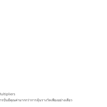
Multipliers
ปั่นมีคุณค่ามากกว่าการลุ้นรางวัลเพียงอย่างเดียว