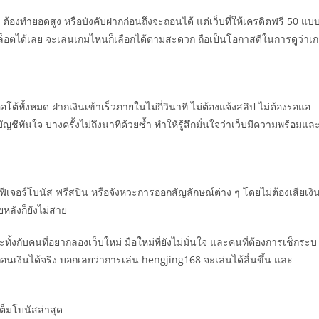
 ต้องทำยอดสูง หรือบังคับฝากก่อนถึงจะถอนได้ แต่เว็บที่ให้เครดิตฟรี 50 แบ
็อตได้เลย จะเล่นเกมไหนก็เลือกได้ตามสะดวก ถือเป็นโอกาสดีในการดูว่าเ
โต้ทั้งหมด ฝากเงินเข้าเร็วภายในไม่กี่วินาที ไม่ต้องแจ้งสลิป ไม่ต้องรอแอ
ชีทันใจ บางครั้งไม่ถึงนาทีด้วยซ้ำ ทำให้รู้สึกมั่นใจว่าเว็บมีความพร้อมแล
 ฟีเจอร์โบนัส ฟรีสปิน หรือจังหวะการออกสัญลักษณ์ต่าง ๆ โดยไม่ต้องเสียเงิ
ยหลังก็ยังไม่สาย
ั้งกับคนที่อยากลองเว็บใหม่ มือใหม่ที่ยังไม่มั่นใจ และคนที่ต้องการเช็กระบ
ถอนเงินได้จริง บอกเลยว่าการเล่น hengjing168 จะเล่นได้ลื่นขึ้น และ
ต็มโบนัสล่าสุด