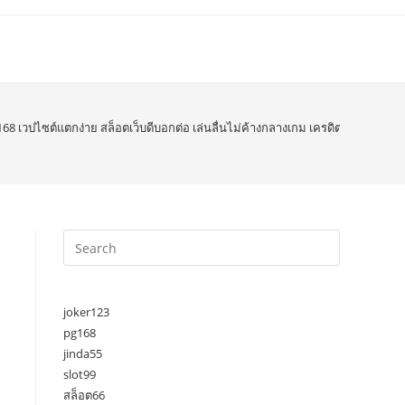
g168 เวปไซต์แตกง่าย สล็อตเว็บดีบอกต่อ เล่นลื่นไม่ค้างกลางเกม เครดิตฟรี Top 32
joker123
pg168
jinda55
slot99
สล็อต66