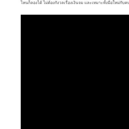
ไหนก็ลองได้ ไม่ต้องกังวลเรื่องเงินจม และเหมาะทั้งมือใหม่กับค