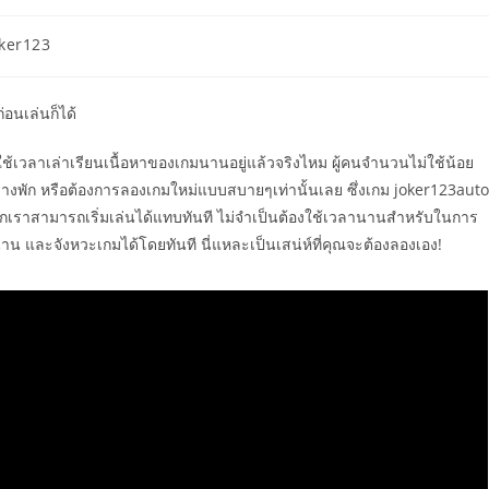
oker123
ory:
่อนเล่นก็ได้
้เวลาเล่าเรียนเนื้อหาของเกมนานอยู่แล้วจริงไหม ผู้คนจำนวนไม่ใช้น้อย
่างพัก หรือต้องการลองเกมใหม่แบบสบายๆเท่านั้นเลย ซึ่งเกม joker123auto
พวกเราสามารถเริ่มเล่นได้แทบทันที ไม่จำเป็นต้องใช้เวลานานสำหรับในการ
และจังหวะเกมได้โดยทันที นี่แหละเป็นเสน่ห์ที่คุณจะต้องลองเอง!