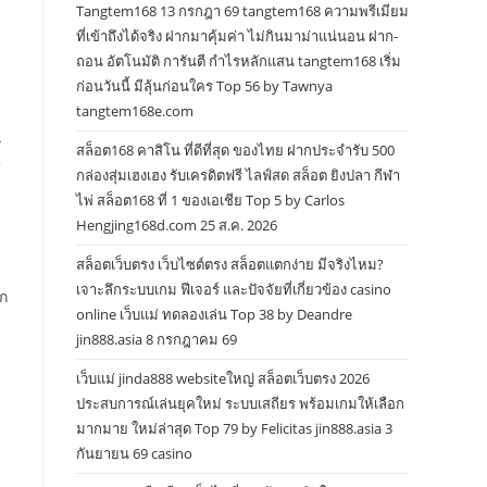
Tangtem168 13 กรกฎา 69 tangtem168 ความพรีเมียม
ม
ที่เข้าถึงได้จริง ฝากมาคุ้มค่า ไม่กินมาม่าแน่นอน ฝาก-
ถอน อัตโนมัติ การันตี กำไรหลักแสน tangtem168 เริ่ม
ก่อนวันนี้ มีลุ้นก่อนใคร Top 56 by Tawnya
tangtem168e.com
ร
สล็อต168 คาสิโน ที่ดีที่สุด ของไทย ฝากประจำรับ 500
้
กล่องสุ่มเฮงเฮง รับเครดิตฟรี ไลฟ์สด สล็อต ยิงปลา กีฬา
ไพ่ สล็อต168 ที่ 1 ของเอเชีย Top 5 by Carlos
Hengjing168d.com 25 ส.ค. 2026
สล็อตเว็บตรง เว็บไซต์ตรง สล็อตแตกง่าย มีจริงไหม?
เจาะลึกระบบเกม ฟีเจอร์ และปัจจัยที่เกี่ยวข้อง casino
วก
online เว็บแม่ ทดลองเล่น Top 38 by Deandre
jin888.asia 8 กรกฎาคม 69
เว็บแม่ jinda888 websiteใหญ่ สล็อตเว็บตรง 2026
ประสบการณ์เล่นยุคใหม่ ระบบเสถียร พร้อมเกมให้เลือก
มากมาย ใหม่ล่าสุด Top 79 by Felicitas jin888.asia 3
กันยายน 69 casino