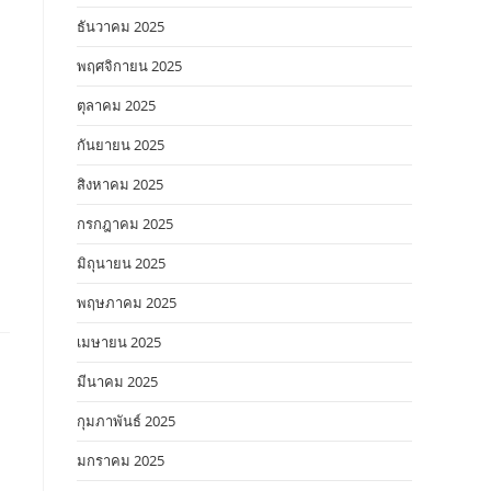
ธันวาคม 2025
พฤศจิกายน 2025
ตุลาคม 2025
กันยายน 2025
สิงหาคม 2025
กรกฎาคม 2025
มิถุนายน 2025
พฤษภาคม 2025
เมษายน 2025
มีนาคม 2025
กุมภาพันธ์ 2025
มกราคม 2025