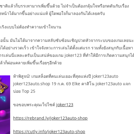
แล้วก็บรรเทามากเพิ่มขึ้นด้วย ไม่จำเป็นต้องกลุ้มใจหรือกดดันกับเรื่อง
หน้าได้มากขึ้นอย่างแน่แท้ ผู้ใดพอใจก็มาลองกันได้เลยครับ
ร่าเริงแบบไม่ต้องทำความเข้าใจนาน
่เสมอนั้น มันไม่ได้มาจากความสลับซับซ้อนเชิญปวดหัวจากระบบของเกมเลยนะ
ด้อย่างรวดเร็ว เข้าใจจังหวะการเล่นได้ตั้งแต่แรก รวมทั้งยังสนุกกับเนื้อหา
ารเล่นนี่แหละครับเป็นเสน่ห์ของเกม joker123 ที่ทำให้มีการเกิดความสนุกได
็ผ่อนคลายเพิ่มขึ้นเรื่อยๆอีกด้วย
ท้าพิสูจน์! เกมสล็อตที่คนเล่นเยอะที่สุดแห่งปี joker123auto
joker123auto.shop 19 ก.ค. 69 Elke คาสิโน joker123auto แจก
บ่อย Top 25
ขอขอบพระคุณเว็ปไซต์
joker123
https://rebrand.ly/joker123auto-shop
https://cutly.info/joker123auto-shop