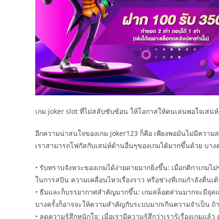
เกม joker slot ที่ไม่สลับซับซ้อน ให้โอกาสให้คนเล่นพอใจเสน่ห์
อีกความน่าสนใจของเกม joker123 ก็คือ เพียงพอมันไม่มีความสล
เราสามารถโฟกัสกับเสน่ห์ด้านอื่นๆของเกมได้มากขึ้นด้วย บาง
• รับทราบจังหวะของเกมได้ง่ายดายมากยิ่งขึ้น: เมื่อกติกาเกมไม
ในการสปิน ความเคลื่อนไหวเรื่องราว หรือช่วงที่เกมกำลังตื่นเ
• ธีมและก็บรรยากาศสำคัญมากขึ้น: เกมสล็อตส่วนมากจะมีจุดแข็
บางครั้งก็อาจจะให้ความสำคัญกับระบบมากเกินความจำเป็น ถ้าเกม
• ลดความรู้สึกหนักใจ: เมื่อเรามีความรู้สึกว่าเรารู้เรื่องเ