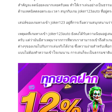
สำคัญจะลดน้อยลงมากเลยครับผม ทำให้เราเล่นอย่างเป็นธรรมชาติ
ด้านเทคนิคตลอดระยะเวลา สนุกกับเกม joker123auto ที่อยู่ตรง
เสน่ห์ของเกมทางเข้า joker123 อยู่ที่การเริ่มความสนุกสนาน
เหตุผลที่เกมทางเข้า joker123auto ยังคงได้รับความนิยมอยู
ครับ แต่ว่ามันมีสาเหตุมาจากการที่พวกเราสามารถเข้าถึงตัวเกมไ
ต่างๆของเกมไปกับการเล่นจริงได้ง่าย ซึ่งความง่ายสำหรับเพื่อก
แบบไม่ต้องทำความเข้าใจเกมนาน การเล่นก็จะเป็นธรรมชาติแล้วก