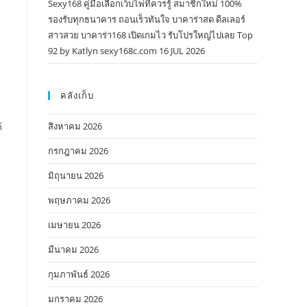
Sexy168 คู่มือเลือกเว็บไพ่ที่ควรรู้ สมาชิกใหม่ 100%
รองรับทุกธนาคาร ถอนเร็วทันใจ บาคาร่าสด ดีลเลอร์
สาวสวย บาคาร่า168 เปิดเกมไว รับโปรใหญ่ไปเลย Top
92 by Katlyn sexy168c.com 16 JUL 2026
คลังเก็บ
้
สิงหาคม 2026
กรกฎาคม 2026
มิถุนายน 2026
พฤษภาคม 2026
เมษายน 2026
มีนาคม 2026
กุมภาพันธ์ 2026
มกราคม 2026