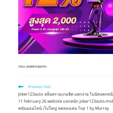
TAGS
:
JOKER123AUTO
Read
Previous Post
more
Joker123auto สล็อตรวมเกมฮิต แตกง่าย โบนัสแตกหน
articles
11 February 26 website แจกหนัก joker123auto.mo
พนันออนไลน์ เว็บใหญ่ ทดลองเล่น Top 1 by Murray