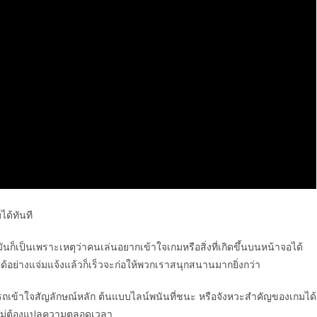
ได้ทันที
 มันก็เป็นเพราะเหตุว่าคนเล่นอยากเข้าใจเกมหรือสิ่งที่เกิดขึ้นบนหน้าจอได้
ได้อย่างแจ่มแจ้งแล้วก็เร็วจะก่อให้พวกเราสนุกสนานมากยิ่งกว่า
ารถเข้าใจสัญลักษณ์หลัก ต้นแบบไลน์พนันที่ชนะ หรือจังหวะสำคัญของเกมได้
้น ไม่ต้องแปลความตลอดเวลา