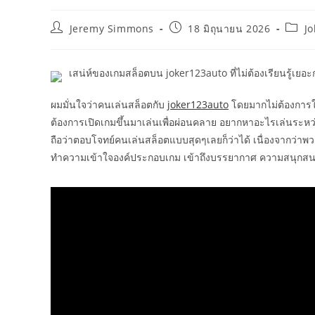
Post
Post
Post
Jeremy Simmons
18 มิถุนายน 2026
J
author:
published:
categ
เสน่ห์ของเกมสล็อตบน joker123auto ที่ไม่ต้องเรียนรู้เยอะก
ผมมั่นใจว่าคนเล่นสล็อตกับ
joker123auto
โดยมากไม่ต้องการใช
ต้องการเปิดเกมขึ้นมาเล่นเพื่อผ่อนคลาย อยากหาอะไรเล่นระหว
ถือว่าตอบโจทย์คนเล่นสล็อตแบบสุดๆเลยก็ว่าได้ เนื่องจากว่า
ทำความเข้าใจองค์ประกอบเกม เข้าถึงบรรยากาศ ความสนุกสนาน 