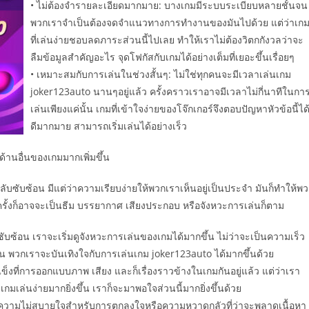
• ไม่ต้องจำรายละเอียดมากมาย: บางเกมมีระบบระเบียบหลายชั้นจน
พวกเราจำเป็นต้องจดจำแนวทางการทำงานของมันไปด้วย แต่ว่าเก
ที่เล่นง่ายชอบลดภาระส่วนนี้ไปเลย ทำให้เราไม่ต้องวิตกกังวลว่าจะ
ลืมข้อมูลสำคัญอะไร จุดโฟกัสกับเกมได้อย่างเต็มที่เยอะขึ้นเรื่อยๆ
• เหมาะสมกับการเล่นในช่วงสั้นๆ: ไม่ใช่ทุกคนจะมีเวลาเล่นเกม
joker123auto นานๆอยู่แล้ว ครั้งคราวเราอาจมีเวลาไม่กี่นาทีในกา
เล่นเพียงแค่นั้น เกมที่เข้าใจง่ายของโจ๊กเกอร์จึงตอบปัญหาหัวข้อนี้ได
ดีมากมาย สามารถเริ่มเล่นได้อย่างเร็ว
ด้านอื่นของเกมมากเพิ่มขึ้น
ับซับซ้อน มีแต่ว่าความเรียบง่ายให้พวกเราเห็นอยู่เป็นประจำ มันก็ทำให้พ
ครั้งก็อาจจะเป็นธีม บรรยากาศ เสียงประกอบ หรือจังหวะการเล่นก็ตาม
่ซับซ้อน เราจะเริ่มดูจังหวะการเล่นของเกมได้มากขึ้น ไม่ว่าจะเป็นความเร็ว
ต้น พวกเราจะบันเทิงใจกับการเล่นเกม joker123auto ได้มากขึ้นด้วย
งที่การออกแบบภาพ เสียง และก็เรื่องราวข้างในเกมกันอยู่แล้ว แต่ว่าเรา
เล่นง่ายมากยิ่งขึ้น เราก็จะมาพอใจส่วนนี้มากยิ่งขึ้นด้วย
กมแล้ว ความไม่สบายใจสำหรับการตกลงใจหรือความหวาดกลัวที่ว่าจะพลาดเนื้อหา