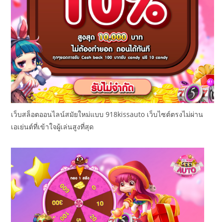
เว็บสล็อตออนไลน์สมัยใหม่แบบ 918kissauto เว็บไซต์ตรงไม่ผ่าน
เอเย่นต์ที่เข้าใจผู้เล่นสูงที่สุด