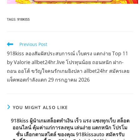
TAGS
:
918KISS
Read
Previous Post
more
918kiss ลองสัมผัสประสบการณ์ เว็บตรง แตกง่าย Top 11
articles
by Valorie allbet24hr.live โปรทุนน้อย ถอนหนัก ฝาก-
ถอน ออโต้ ขวัญใจคนรักเกมยิงปลา allbet24hr สมัครเลย
แจ็คพอตกำลังแตก 29 กรกฎาคม 2026
YOU MIGHT ALSO LIKE
918kiss ผู้นำเกมสล็อตทำเงิน เร็ว แรง แซงทุกเว็บ สล็อต
ออนไลน์ คุ้มค่าแก่การลงทุน เล่นง่าย แตกหนัก โปรโม
ชั่น เลือกตามสไตล์ ของคุณ 918kissauto สมัครรับ