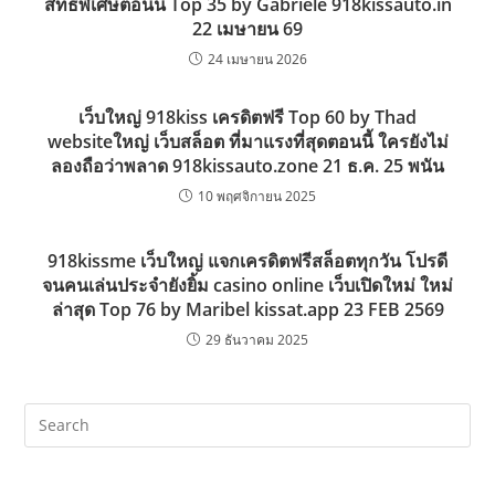
สิทธิ์พิเศษตอนนี้ Top 35 by Gabriele 918kissauto.in
22 เมษายน 69
24 เมษายน 2026
เว็บใหญ่ 918kiss เครดิตฟรี Top 60 by Thad
websiteใหญ่ เว็บสล็อต ที่มาแรงที่สุดตอนนี้ ใครยังไม่
ลองถือว่าพลาด 918kissauto.zone 21 ธ.ค. 25 พนัน
10 พฤศจิกายน 2025
918kissme เว็บใหญ่ แจกเครดิตฟรีสล็อตทุกวัน โปรดี
จนคนเล่นประจำยังยิ้ม casino online เว็บเปิดใหม่ ใหม่
ล่าสุด Top 76 by Maribel kissat.app 23 FEB 2569
29 ธันวาคม 2025