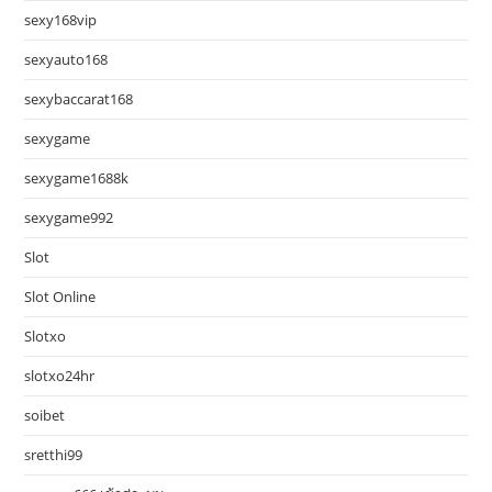
sexy168vip
sexyauto168
sexybaccarat168
sexygame
sexygame1688k
sexygame992
Slot
Slot Online
Slotxo
slotxo24hr
soibet
sretthi99