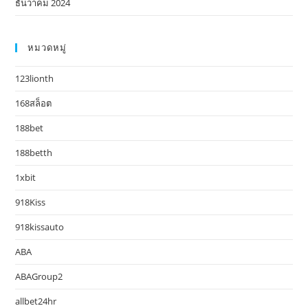
ธันวาคม 2024
หมวดหมู่
123lionth
168สล็อต
188bet
188betth
1xbit
918Kiss
918kissauto
ABA
ABAGroup2
allbet24hr