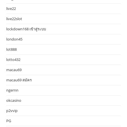
live22
live22slot
lockdown168 เข้าสู่ระบบ
london45
lot888
lotto432
macau69
macau69 สมัคร
ngernn
okcasino
p2vvip
PG