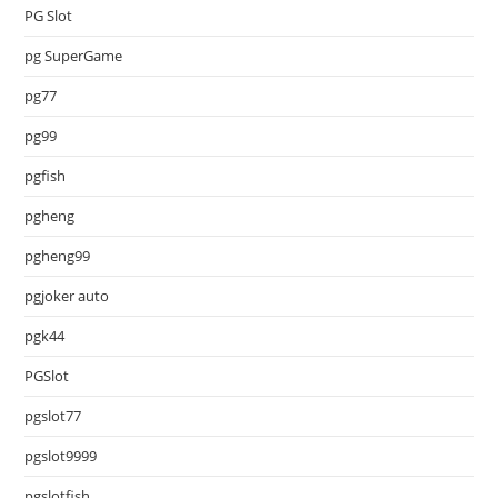
PG Slot
pg SuperGame
pg77
pg99
pgfish
pgheng
pgheng99
pgjoker auto
pgk44
PGSlot
pgslot77
pgslot9999
pgslotfish