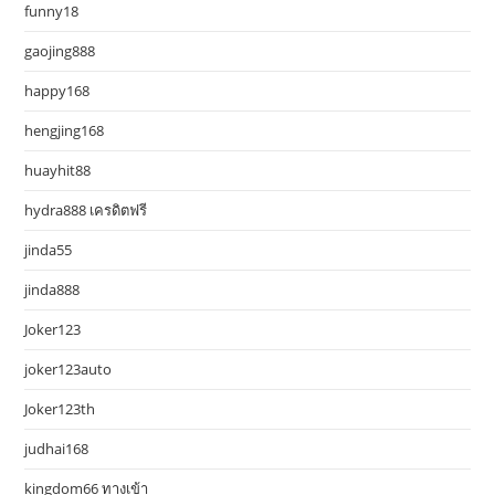
funny18
gaojing888
happy168
hengjing168
huayhit88
hydra888 เครดิตฟรี
jinda55
jinda888
Joker123
joker123auto
Joker123th
judhai168
kingdom66 ทางเข้า