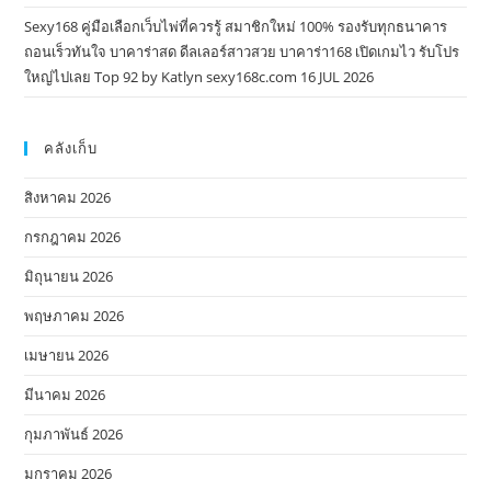
Sexy168 คู่มือเลือกเว็บไพ่ที่ควรรู้ สมาชิกใหม่ 100% รองรับทุกธนาคาร
ถอนเร็วทันใจ บาคาร่าสด ดีลเลอร์สาวสวย บาคาร่า168 เปิดเกมไว รับโปร
ใหญ่ไปเลย Top 92 by Katlyn sexy168c.com 16 JUL 2026
คลังเก็บ
สิงหาคม 2026
กรกฎาคม 2026
มิถุนายน 2026
พฤษภาคม 2026
เมษายน 2026
มีนาคม 2026
กุมภาพันธ์ 2026
มกราคม 2026