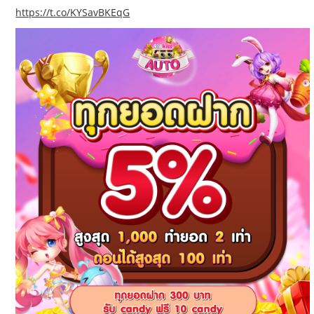
https://t.co/KYSavBKEqG