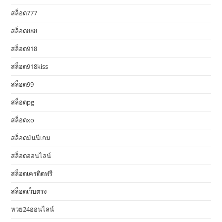
สล็อต777
สล็อต888
สล็อต918
สล็อต918kiss
สล็อต99
สล็อตpg
สล็อตxo
สล็อตมันนี่เกม
สล็อตออนไลน์
สล็อตเครดิตฟรี
สล็อตเว็บตรง
หวย24ออนไลน์