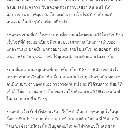
ครับผม เนื่องจากว่าเว็บสล็อตที่ดีจะทราบเลยว่า คนเล่นไม่ได้
ต้องการเกมมากที่สุดเสมอไป แต่ต้องการเว็บไซต์ที่เข้าถึงเกมที่
ตนเองพอใจจริงๆได้ทันทีมากยิ่งกว่า
• จัดหมวดเกมที่เข้าใจง่าย: แทนที่จะรวมสล็อตทุกเกมไว้ในหน้าเดียว
เว็บไซต์ที่ดีก็จะแยกเป็นชนิดและประเภทตามสไตล์การเล่นของ
แต่ละคนเพิ่มมากขึ้น ยกตัวอย่างเช่น เกมโบนัสไว เกมยอดฮิต หรือ
เกมสำหรับสายทุนน้อย เพื่อให้ผู้เล่นเลือกเกมที่จะเล่นได้ง่ายขึ้น
• เกมที่คนเล่นบ่อยถูกดันเพิ่มมากขึ้น: เว็บ 918kiss ที่ดีจะเข้าหัวใจ
เลยว่า คนส่วนใหญ่ไม่ได้เปลี่ยนแปลงเกมใหม่ทุกวันอยู่แล้ว หลายๆ
คนมีเกมประจำของตนเอง การวางตำแหน่งเกมที่ได้รับความนิยมให้
เข้าถึงได้ง่ายดายมากยิ่งขึ้นก็จะช่วยให้กลับมาเล่น 918kissauto ซ้ำ
ได้สะดวกมากขึ้นเรื่อยๆ
• จัดหน้าเว็บเริ่มย้ำใช้งานจริง: เว็บไซต์สล็อตเก่าๆชอบถูกใจใส่ทุก
สิ่งกระทั่งแน่นไปหมด ทั้งแบนเนอร์ เอฟเฟกต์ หรือป้ายที่ใช้สำหรับ
โฆษณาต่างๆแม้กระนั้นเว็บยุคสมัยใหม่จะไม่ทำแบบงั้นเด็ดขาด