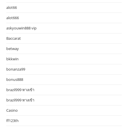
alot66
alot666
askyouwin888 vip
Baccarat
betway
bkkwin
bonanza99
bonus888
brazil999 ทางเข้า
brazil999 ทางเข้า
Casino
ff123th