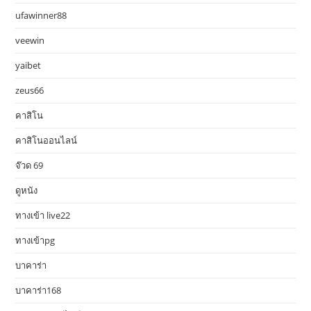
ufawinner88
veewin
yaibet
zeus66
คาสิโน
คาสิโนออนไลน์
จ๊วด 69
ดูหนัง
ทางเข้า live22
ทางเข้าpg
บาคาร่า
บาคาร่า168