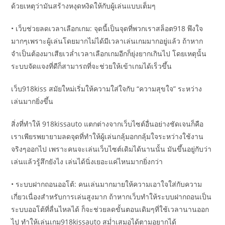
ด้วยเหตุว่ามันสร้างหงุดหงิดให้กับผู้เล่นแบบเต็มๆ
• เว็บช่วยลดเวลาเลือกเกม: จุดนี้เป็นจุดที่พวกเราสล็อต918 พึงใจ
มากๆเพราะผู้เล่นโดยมากไม่ได้มีเวลาเล่นเกมมากอยู่แล้ว ถ้าหาก
จำเป็นต้องมาเสียเวล่ำเวลาเลือกเกมอีกก็ยุ่งยากเกินไป โดยเหตุนั้น
ระบบจัดแจงที่ดีก็สามารถที่จะช่วยให้เข้าเกมได้เร็วขึ้น
เว็บ918kiss สมัยใหม่เริ่มให้ความใส่ใจกับ “ความสุขใจ” ระหว่าง
เล่นมากยิ่งขึ้น
สิ่งที่ทำให้ 918kissauto แตกต่างจากเว็บไซต์อื่นอย่างชัดเจนก็คือ
เราเพียรพยายามลดจุดที่ทำให้ผู้เล่นกลุ้มอกกลุ้มใจระหว่างใช้งาน
จริงๆออกไป เพราะคนจะเล่นเว็บไซต์เดิมได้นานนั้น มันขึ้นอยู่กับว่า
เล่นแล้วรู้สึกยังไง เล่นได้นิ่งเยอะแค่ไหนมากยิ่งกว่า
• ระบบฝากถอนออโต้: คนเล่นมากมายให้ความเอาใจใส่กับความ
เกี่ยวเนื่องสำหรับการเล่นสูงมาก ถ้าหากเว็บทำให้ระบบฝากถอนเป็น
ระบบออโต้ที่ลื่นไหลได้ ก็จะช่วยลดขั้นตอนเดิมๆที่ใช้เวลานานออก
ไป ทำให้เล่นเกม918kissauto สม่ำเสมอได้ตามอยากได้