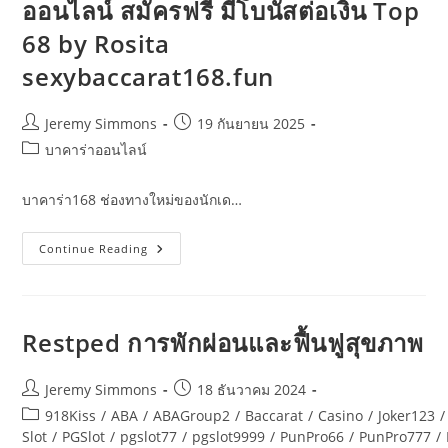
ออนไลน์ สมัครฟรี มีโบนัสต่อเงิน Top
68 by Rosita
sexybaccarat168.fun
Post
Post
Jeremy Simmons
19 กันยายน 2025
author:
published:
Post
บาคาร่าออนไลน์
category:
บาคาร่า168 ช่องทางใหม่ของนักเด…
บา
Continue Reading
คา
ร่า168
6
กันยายน
68
บา
Restped การพักผ่อนและฟื้นฟูสุขภาพ
คา
ร่า
ออนไลน์
Post
ผู้นำ
Post
Jeremy Simmons
18 ธันวาคม 2024
อันดับ
author:
published:
Post
918Kiss
/
ABA
/
ABAGroup2
/
Baccarat
/
Casino
/
Joker123
/
1
ที่
category:
Slot
/
PGSlot
/
pgslot77
/
pgslot9999
/
PunPro66
/
PunPro777
/
นัก