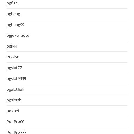
pgfish
pgheng
pgheng99
pgjoker auto
pgk44
PGSlot
pgslot77
pgslot9999
pgslotfish
pgslotth
pokbet
PunPro66
PunPro777