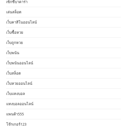
เซ็กซี่บาคาร่า
เล่นสล็อต
เว็บคาสิโนออนไลน์
เว็บซื้อหวย
เว็บถูกหวย
เว็บพนัน
เว็บพนันออนไลน์
เว็บสล็อต
เว็บหวยออนไลน์
เว็บแทงบอล
แทงบอลออนไลน์
แพนด้า555
โจ๊กเกอร์123