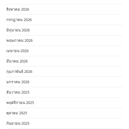
สิงหาคม 2026
กรกฎาคม 2026
มิถุนายน 2026
พฤษภาคม 2026
เมษายน 2026
มีนาคม 2026
กุมภาพันธ์ 2026
มกราคม 2026
ธันวาคม 2025
พฤศจิกายน 2025
ตุลาคม 2025
กันยายน 2025