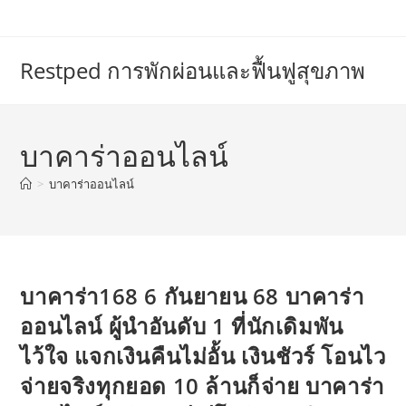
Skip
to
content
Restped การพักผ่อนและฟื้นฟูสุขภาพ
บาคาร่าออนไลน์
>
บาคาร่าออนไลน์
บาคาร่า168 6 กันยายน 68 บาคาร่า
ออนไลน์ ผู้นำอันดับ 1 ที่นักเดิมพัน
ไว้ใจ แจกเงินคืนไม่อั้น เงินชัวร์ โอนไว
จ่ายจริงทุกยอด 10 ล้านก็จ่าย บาคาร่า