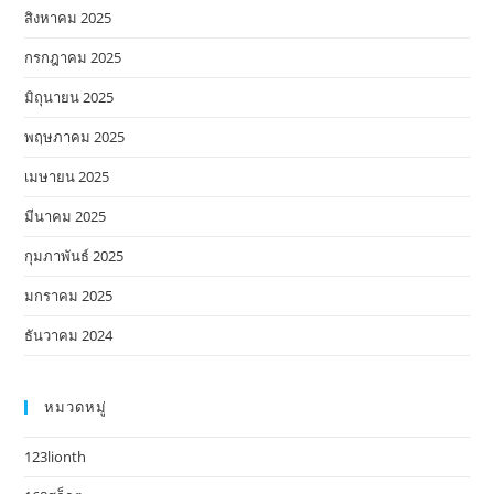
สิงหาคม 2025
กรกฎาคม 2025
มิถุนายน 2025
พฤษภาคม 2025
เมษายน 2025
มีนาคม 2025
กุมภาพันธ์ 2025
มกราคม 2025
ธันวาคม 2024
หมวดหมู่
123lionth