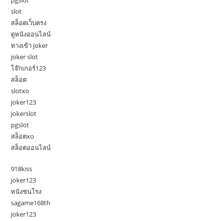
pgslot
slot
สล็อตเว็บตรง
ดูหนังออนไลน์
ทางเข้า joker
joker slot
โจ๊กเกอร์123
สล็อต
slotxo
joker123
jokerslot
pgslot
สล็อตxo
สล็อตออนไลน์
918kiss
joker123
หนังชนโรง
sagame168th
joker123