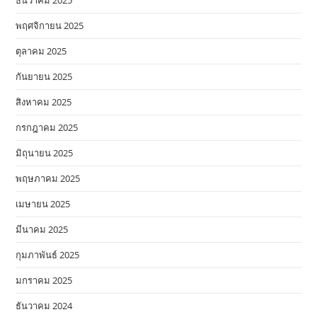
ธันวาคม 2025
พฤศจิกายน 2025
ตุลาคม 2025
กันยายน 2025
สิงหาคม 2025
กรกฎาคม 2025
มิถุนายน 2025
พฤษภาคม 2025
เมษายน 2025
มีนาคม 2025
กุมภาพันธ์ 2025
มกราคม 2025
ธันวาคม 2024