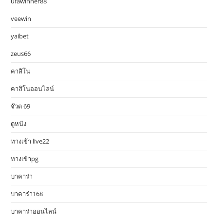
ufawinner88
veewin
yaibet
zeus66
คาสิโน
คาสิโนออนไลน์
จ๊วด 69
ดูหนัง
ทางเข้า live22
ทางเข้าpg
บาคาร่า
บาคาร่า168
บาคาร่าออนไลน์