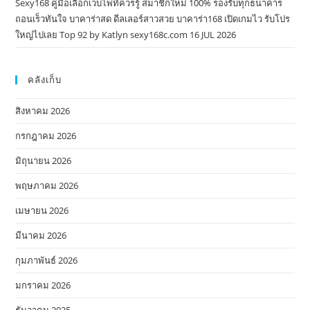
Sexy168 คู่มือเลือกเว็บไพ่ที่ควรรู้ สมาชิกใหม่ 100% รองรับทุกธนาคาร
ถอนเร็วทันใจ บาคาร่าสด ดีลเลอร์สาวสวย บาคาร่า168 เปิดเกมไว รับโปร
ใหญ่ไปเลย Top 92 by Katlyn sexy168c.com 16 JUL 2026
คลังเก็บ
สิงหาคม 2026
กรกฎาคม 2026
มิถุนายน 2026
พฤษภาคม 2026
เมษายน 2026
มีนาคม 2026
กุมภาพันธ์ 2026
มกราคม 2026