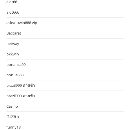
alot66
alot666
askyouwin888 vip
Baccarat
betway
bkkwin
bonanza99
bonus888
brazil999 ทางเข้า
brazil999 ทางเข้า
Casino
ff123th
funny18