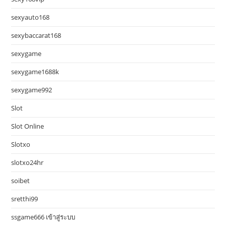
sexyauto168
sexybaccarat168
sexygame
sexygame1688k
sexygame992
Slot
Slot Online
Slotxo
slotxo24hr
soibet
sretthi99
ssgame666 เข้าสู่ระบบ