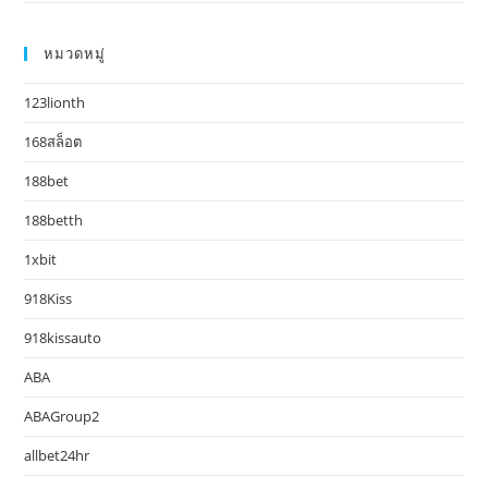
หมวดหมู่
123lionth
168สล็อต
188bet
188betth
1xbit
918Kiss
918kissauto
ABA
ABAGroup2
allbet24hr