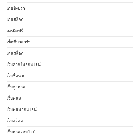
เกมยิงปลา
เกมสล็อต
เครดิตฟรี
เซ็กซี่บาคาร่า
เล่นสล็อต
เว็บคาสิโนออนไลน์
เว็บซื้อหวย
เว็บถูกหวย
เว็บพนัน
เว็บพนันออนไลน์
เว็บสล็อต
เว็บหวยออนไลน์