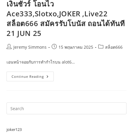
เจ้า
เงินชัวร์ โอนไว
แรก
ที่
Ace333,Slotxo,JOKER ,Live22
เป็น
สล็อต
สล็อต666 สมัครรับโบนัส ถอนได้ทันที
ออ
โต้
ครบ
21 JUN 25
ทุก
สไตล์
เหมาะ
กับ
Post
Post
Post
Jeremy Simmons
15 พฤษภาคม 2025
สล็อต666
ทุก
author:
published:
category:
สาย
เล่น
เอนหน้าจอยกับการทำกำไรบน alot6…
Slotgame666
เข้า
สู่
ระบบ
Pgslot
Continue Reading
สมัคร
สล็อต
ปุ๊บ
ออนไลน์
เล่น
ครบ
ได้
จบ
ทุก
เว็บ
เกม
เดียว
Top
Top
2
16
By
By
Augustina
Trisha
Slotgame6666b
Alot666.proth.biz
29
คืน
January
joker123
ยอด