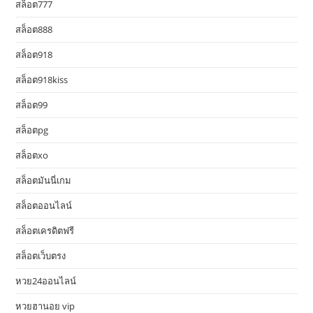
สล็อต777
สล็อต888
สล็อต918
สล็อต918kiss
สล็อต99
สล็อตpg
สล็อตxo
สล็อตมันนี่เกม
สล็อตออนไลน์
สล็อตเครดิตฟรี
สล็อตเว็บตรง
หวย24ออนไลน์
หวยฮานอย vip