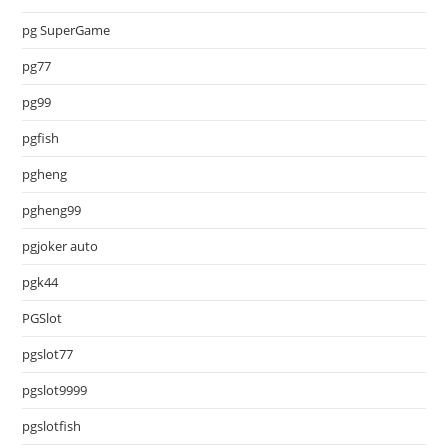
pg SuperGame
pg77
pg99
pgfish
pgheng
pgheng99
pgjoker auto
pgk44
PGSlot
pgslot77
pgslot9999
pgslotfish