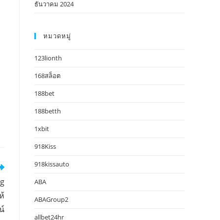
ธันวาคม 2024
หมวดหมู่
123lionth
168สล็อต
188bet
188betth
1xbit
918Kiss
918kissauto
pg
ABA
ห้
ABAGroup2
น์
allbet24hr