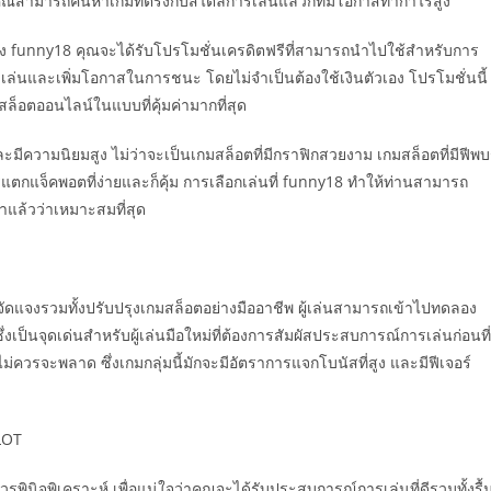
ห้คุณสามารถค้นหาเกมที่ตรงกับสไตล์การเล่นแล้วก็ที่มีโอกาสทำกำไรสูง
อง funny18 คุณจะได้รับโปรโมชั่นเครดิตฟรีที่สามารถนำไปใช้สำหรับการ
ล่นและเพิ่มโอกาสในการชนะ โดยไม่จำเป็นต้องใช้เงินตัวเอง โปรโมชั่นนี้
สล็อตออนไลน์ในแบบที่คุ้มค่ามากที่สุด
มีความนิยมสูง ไม่ว่าจะเป็นเกมสล็อตที่มีกราฟิกสวยงาม เกมสล็อตที่มีฟีพบ
ารแตกแจ็คพอตที่ง่ายและก็คุ้ม การเลือกเล่นที่ funny18 ทำให้ท่านสามารถ
าแล้วว่าเหมาะสมที่สุด
รจัดแจงรวมทั้งปรับปรุงเกมสล็อตอย่างมืออาชีพ ผู้เล่นสามารถเข้าไปทดลอง
่งเป็นจุดเด่นสำหรับผู้เล่นมือใหม่ที่ต้องการสัมผัสประสบการณ์การเล่นก่อนที่
ควรจะพลาด ซึ่งเกมกลุ่มนี้มักจะมีอัตราการแจกโบนัสที่สูง และมีฟีเจอร์
LOT
ินิจพิเคราะห์ เพื่อแน่ใจว่าคุณจะได้รับประสบการณ์การเล่นที่ดีรวมทั้งรื้