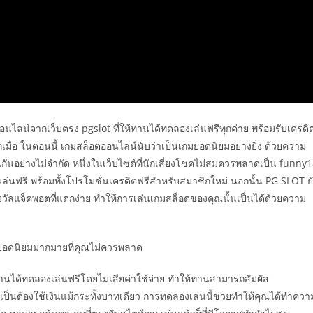
ไลน์จากเว็บตรง pgslot ที่ให้ท่านได้ทดลองเล่นฟรีทุกค่าย พร้อมรับเครดิ
เมื่อ ในตอนนี้ เกมสล็อตออนไลน์นับว่าเป็นเกมยอดนิยมอย่างยิ่ง ด้วยความ
กันอย่างไม่จำกัด หนึ่งในเว็บไซต์ที่นักเสี่ยงโชคไม่สมควรพลาดเป็น funny
บเล่นฟรี พร้อมทั้งโปรโมชั่นเครดิตฟรีสำหรับสมาชิกใหม่ นอกนั้น PG SLOT ย
รางวัลแจ็คพอตที่แตกง่าย ทำให้การเล่นเกมสล็อตของคุณนั้นเป็นได้ด้วยความ
อตยอดนิยมมากมายที่คุณไม่ควรพลาด
านได้ทดลองเล่นฟรีโดยไม่เสียค่าใช้จ่าย ทำให้ท่านสามารถสัมผัส
ต้องใช้เงินแม้กระทั้งบาทเดียว การทดลองเล่นนี้ช่วยทำให้คุณได้ทำควา