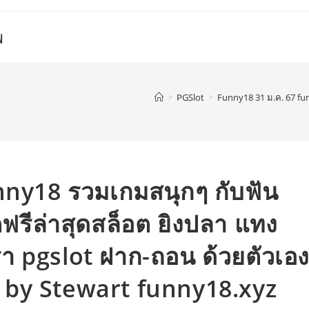
พ
>
PGSlot
>
Funny18 31 ม.ค. 67 fun
nny18 รวมเกมสนุกๆ กับฟัน
ตฟรีล่าสุดสล็อต ยิงปลา แทง
่า pgslot ฝาก-ถอน ด้วยตัวเอ
3 by Stewart funny18.xyz