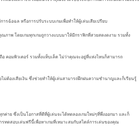
ีการฉ้อฉล หรือการปรับระบบเกมเพื่อทำให้ผู้เล่นเสียเปรียบ
มีคุณภาพ โดยเกมทุกเกมถูกวางแบบมาให้มีกราฟิกที่สวยสดงดงาม รวมทั้ง
ถือ คอมพิวเตอร์ รวมทั้งแท็บเล็ต ไม่ว่าคุณจะอยู่ที่แห่งไหนก็สามารถ
ม่ต้องเสียเงิน ซึ่งช่วยทำให้ผู้เล่นสามารถฝึกฝนความชำนาญและก็เรียนรู้
่าย ซึ่งเป็นโอกาสที่ดีที่ผู้เล่นจะได้ทดลองเกมใหม่ๆที่พึ่งออกมา และก็
ารทดสอบเล่นฟรีนี้เพื่อหาเกมที่เหมาะสมกับสไตล์การเล่นของคุณ