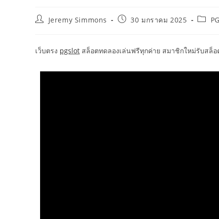
Post
Post
Post
Jeremy Simmons
30 มกราคม 2025
PG
author:
published:
catego
เว็บตรง
pgslot
สล็อตทดลองเล่นฟรีทุกค่าย สมาชิกใหม่รับสล็อ