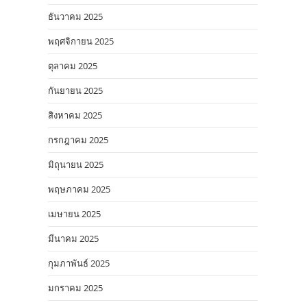
ธันวาคม 2025
พฤศจิกายน 2025
ตุลาคม 2025
กันยายน 2025
สิงหาคม 2025
กรกฎาคม 2025
มิถุนายน 2025
พฤษภาคม 2025
เมษายน 2025
มีนาคม 2025
กุมภาพันธ์ 2025
มกราคม 2025