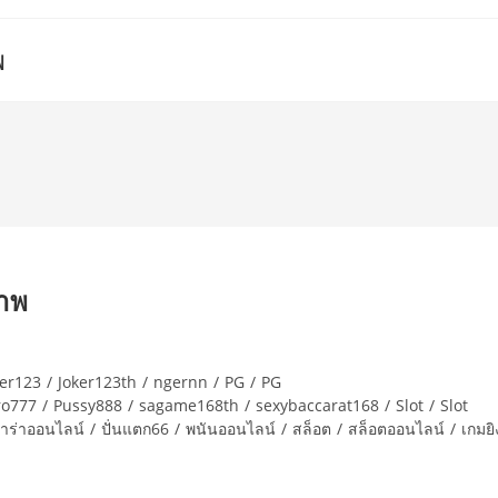
พ
ภาพ
ker123
/
Joker123th
/
ngernn
/
PG
/
PG
ro777
/
Pussy888
/
sagame168th
/
sexybaccarat168
/
Slot
/
Slot
าร่าออนไลน์
/
ปั่นแตก66
/
พนันออนไลน์
/
สล็อต
/
สล็อตออนไลน์
/
เกมยิ