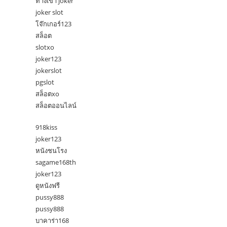
ทางเข้า joker
joker slot
โจ๊กเกอร์123
สล็อต
slotxo
joker123
jokerslot
pgslot
สล็อตxo
สล็อตออนไลน์
918kiss
joker123
หนังชนโรง
sagame168th
joker123
ดูหนังฟรี
pussy888
pussy888
บาคาร่า168