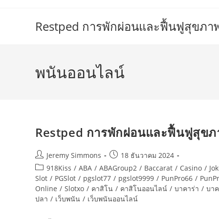
Skip
to
Restped การพักผ่อนและฟื้นฟูสุขภา
content
พนันออนไลน์
Restped การพักผ่อนและฟื้นฟูสุข
Post
Post
Jeremy Simmons
18 ธันวาคม 2024
author:
published:
Post
918Kiss
/
ABA
/
ABAGroup2
/
Baccarat
/
Casino
/
Jo
category:
Slot
/
PGSlot
/
pgslot77
/
pgslot9999
/
PunPro66
/
PunP
Online
/
Slotxo
/
คาสิโน
/
คาสิโนออนไลน์
/
บาคาร่า
/
บาค
ปลา
/
เว็บพนัน
/
เว็บพนันออนไลน์