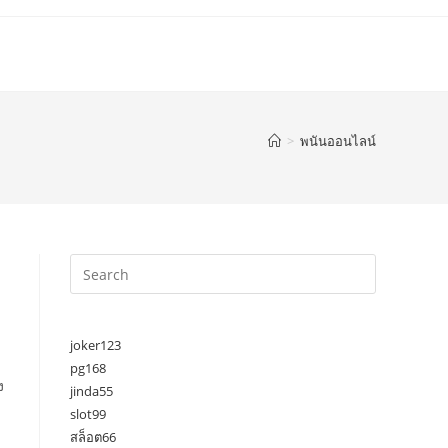
>
พนันออนไลน์
joker123
pg168
ง
jinda55
slot99
สล็อต66