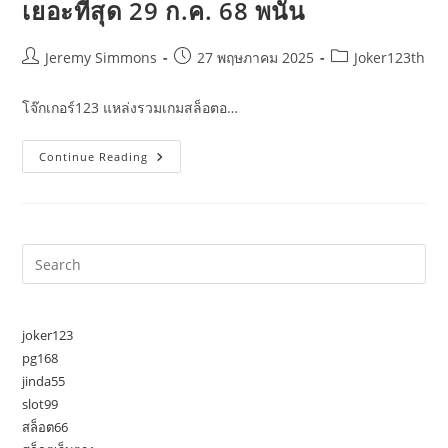
เยอะที่สุด 29 ก.ค. 68 พนัน
Post
Post
Post
Jeremy Simmons
27 พฤษภาคม 2025
Joker123th
author:
published:
category:
โจ๊กเกอร์123 แหล่งรวมเกมสล็อตอ…
เว็บ
Continue Reading
แม่
Joker123th
เครดิต
ฟรี
Top
88
By
Jolene
โจ๊ก
เกอร์123
Joker123.org
Joker123
joker123
เว็บไซต์
ใหญ่
pg168
เกม
สล็อต
jinda55
ออนไลน์
slot99
ที่
คน
สล็อต66
ไทย