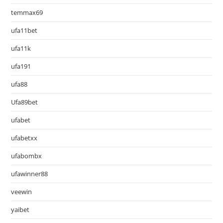
temmax69
ufa11bet
ufa11k
ufa191
ufa88
Ufa89bet
ufabet
ufabetxx
ufabombx
ufawinner88
veewin
yaibet