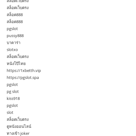
สล็อตเว็บตรง
เล่น
เยอะ
สล็อตเว็บตรง
ที่สุด
29
สล็อต888
ก.ค.
สล็อต888
68
พนัน
pgslot
pussy888
บาคาร่า
slotxo
สล็อตเว็บตรง
หนังโป๊ไทย
https://1xbetth.vip
https://pgslot.spa
pgslot
pg slot
kiss918
pgslot
slot
สล็อตเว็บตรง
ดูหนังออนไลน์
ทางเข้า joker