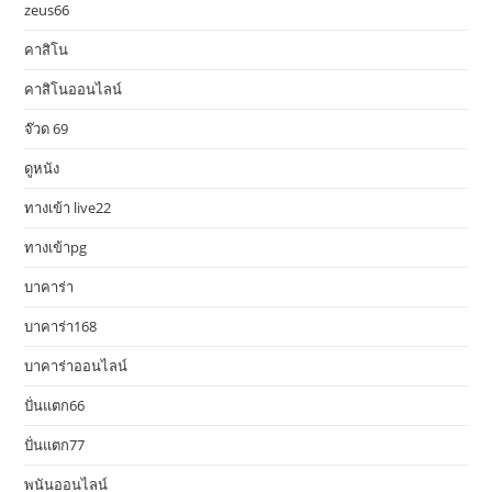
zeus66
คาสิโน
คาสิโนออนไลน์
จ๊วด 69
ดูหนัง
ทางเข้า live22
ทางเข้าpg
บาคาร่า
บาคาร่า168
บาคาร่าออนไลน์
ปั่นแตก66
ปั่นแตก77
พนันออนไลน์