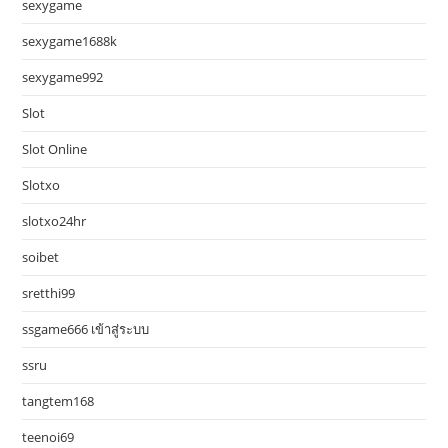
sexygame
sexygame1688k
sexygame992
Slot
Slot Online
Slotxo
slotxo24hr
soibet
sretthi99
ssgame666 เข้าสู่ระบบ
ssru
tangtem168
teenoi69