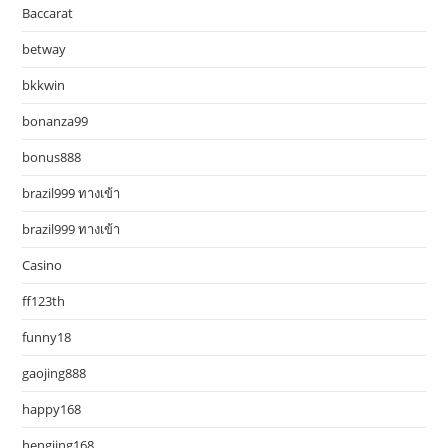
Baccarat
betway
bkkwin
bonanza99
bonus888
brazil999 ทางเข้า
brazil999 ทางเข้า
Casino
ff123th
funny18
gaojing888
happy168
hengjing168