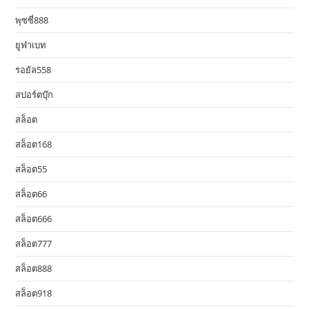
พุซซี่888
ยูฟ่าเบท
รอยัล558
สปอร์ตบุ๊ก
สล็อต
สล็อต168
สล็อต55
สล็อต66
สล็อต666
สล็อต777
สล็อต888
สล็อต918