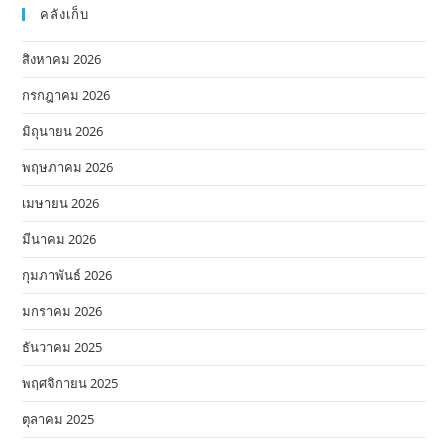
คลังเก็บ
สิงหาคม 2026
กรกฎาคม 2026
มิถุนายน 2026
พฤษภาคม 2026
เมษายน 2026
มีนาคม 2026
กุมภาพันธ์ 2026
มกราคม 2026
ธันวาคม 2025
พฤศจิกายน 2025
ตุลาคม 2025