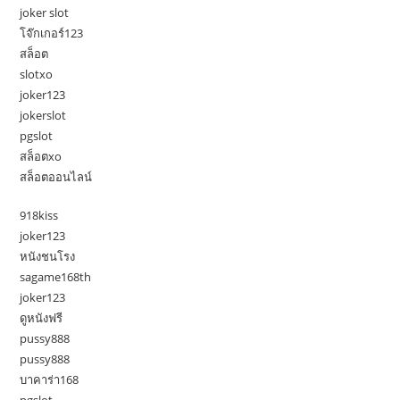
joker slot
โจ๊กเกอร์123
สล็อต
slotxo
joker123
jokerslot
pgslot
สล็อตxo
สล็อตออนไลน์
918kiss
joker123
หนังชนโรง
sagame168th
joker123
ดูหนังฟรี
pussy888
pussy888
บาคาร่า168