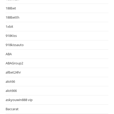
188bet
188betth
1xbit
918Kiss
918kissauto
ABA
ABAGroup2
allbet24hr
alot66
alot666
askyouwin888 vip
Baccarat