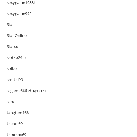
sexygame1688k
sexygame992
Slot
Slot Online
Slotxo
slotxo24hr
soibet
sretthi99
ssgame666 เข้าสู่ระบบ
ssru
tangtem168
teenoi69
temmax69