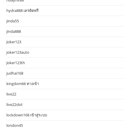
huayhit88
hydra888 เครดิตฟรี
jinda55
jinda888
Joker123
joker123auto
Joker123th
judhai168
kingdom66 ทางเข้า
live22
live22slot
lockdown168 เข้าสู่ระบบ
london45