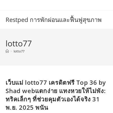
Skip
to
content
Restped การพักผ่อนและฟื้นฟูสุขภาพ
lotto77
>
lotto77
เว็บแม่ lotto77 เครดิตฟรี Top 36 by
Shad webแตกง่าย แทงหวยให้ไม่พัง:
ทริคเล็กๆ ที่ช่วยคุมตัวเองได้จริง 31
พ.ย. 2025 พนัน