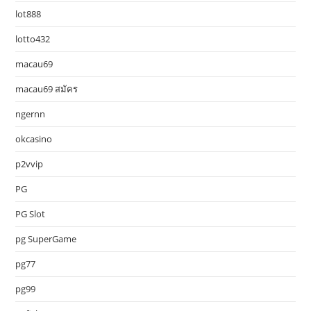
lot888
lotto432
macau69
macau69 สมัคร
ngernn
okcasino
p2vvip
PG
PG Slot
pg SuperGame
pg77
pg99