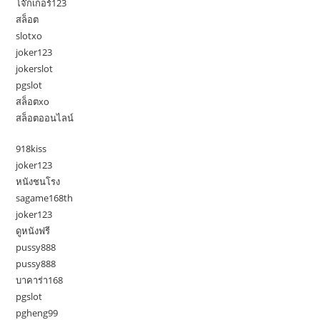
โจ๊กเกอร์123
สล็อต
slotxo
joker123
jokerslot
pgslot
สล็อตxo
สล็อตออนไลน์
918kiss
joker123
หนังชนโรง
sagame168th
joker123
ดูหนังฟรี
pussy888
pussy888
บาคาร่า168
pgslot
pgheng99